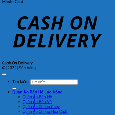
MasterCard
Cash On Delivery
© [2022] Sóc Vàng
Tìm kiếm:
Quần Áo Bảo Hộ Lao Động
Quần Áo Bảo Hộ
Quần Áo Bảo Vệ
Quần Áo Chống Cháy
Quần Áo Chống Hóa Chất