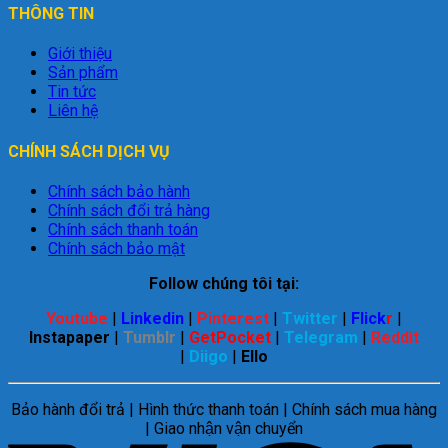
THÔNG TIN
Giới thiệu
Sản phẩm
Tin tức
Liên hệ
CHÍNH SÁCH DỊCH VỤ
Chính sách bảo hành
Chính sách đổi trả hàng
Chính sách thanh toán
Chính sách bảo mật
Follow chúng tôi tại:
Youtube
|
Linkedin
|
Pinterest
|
Twitter
|
Flick
r
|
Instapaper
|
Tumblr
|
GetPocket
|
Telegram
|
Reddit
|
Diigo
|
Ello
Bảo hành đổi trả | Hình thức thanh toán | Chính sách mua hàng
| Giao nhận vận chuyển