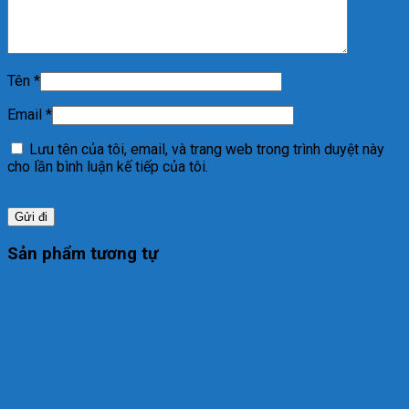
Tên
*
Email
*
Lưu tên của tôi, email, và trang web trong trình duyệt này
cho lần bình luận kế tiếp của tôi.
Sản phẩm tương tự