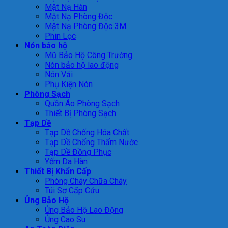
Mặt Nạ Hàn
Mặt Nạ Phòng Độc
Mặt Nạ Phòng Độc 3M
Phin Lọc
Nón bảo hộ
Mũ Bảo Hộ Công Trường
Nón bảo hộ lao động
Nón Vải
Phụ Kiện Nón
Phòng Sạch
Quần Áo Phòng Sạch
Thiết Bị Phòng Sạch
Tạp Dề
Tạp Dề Chống Hóa Chất
Tạp Dề Chống Thấm Nước
Tạp Dề Đồng Phục
Yếm Da Hàn
Thiết Bị Khẩn Cấp
Phòng Cháy Chữa Cháy
Túi Sơ Cấp Cứu
Ủng Bảo Hộ
Ủng Bảo Hộ Lao Động
Ủng Cao Su