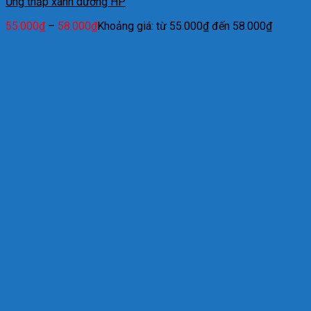
Ủng thấp xanh dương HP
55.000
₫
–
58.000
₫
Khoảng giá: từ 55.000₫ đến 58.000₫