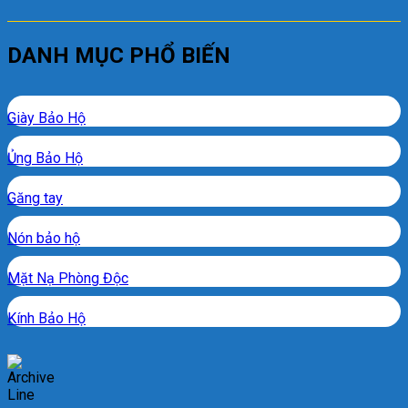
DANH MỤC PHỔ BIẾN
Giày Bảo Hộ
Ủng Bảo Hộ
Găng tay
Nón bảo hộ
Mặt Nạ Phòng Độc
Kính Bảo Hộ