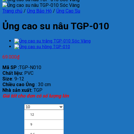
Trang chủ
/
Ủng Bảo Hộ
/
Ủng Cao Su
Ủng cao su nâu TGP-010
69.000
₫
Mã SP :
TGP-N010
Chất liệu:
PVC
Size
: 9-12
Chiều cao Ủng
: 30 cm
Nhà sản xuất:
TGP
Giá tốt cho đơn có số lượng lớn
12
9