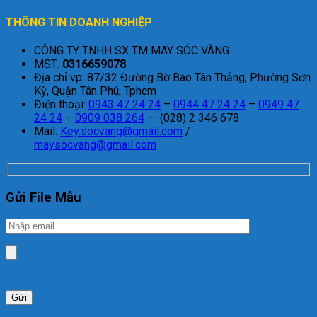
THÔNG TIN DOANH NGHIỆP
CÔNG TY TNHH SX TM MAY SÓC VÀNG
MST:
0316659078
Địa chỉ vp: 87/32 Đường Bờ Bao Tân Thắng, Phường Sơn
Kỳ, Quận Tân Phú, Tphcm
Điện thoại:
0943 47 24 24
–
0944 47 24 24
–
0949 47
24 24
–
0909 038 264
– (028) 2 346 678
Mail:
Key.socvang@gmail.com
/
maysocvang@gmail.com
Gửi File Mẫu