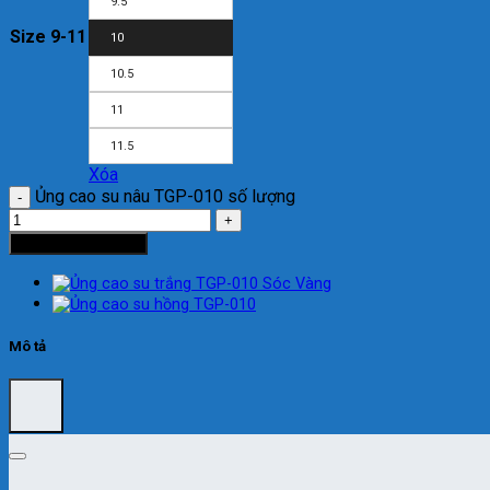
9.5
Size 9-11
10
10.5
11
11.5
Xóa
Ủng cao su nâu TGP-010 số lượng
Thêm vào giỏ hàng
Mô tả