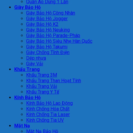
Quần Áo Dùng 1 Lần
Giày Bảo Hộ
Giày Bảo Hộ Công Nhân
Giày Bảo Hộ Jogger
Giày Bảo Hộ K2
Giày Bảo Hộ Neuking
Giày Bảo Hộ Parade-Pháp
Giày Bảo Hộ Siêu Nhẹ Hàn Quốc
Giày Bảo Hộ Takumi
Giày Chống Tĩnh Điện
Dép nhựa
Giày Vải
Khẩu Trang
Khẩu Trang 3M
Khẩu Trang Than Hoạt Tính
Khẩu Trang Vải
Khẩu Trang Y Tế
Kính Bảo Hộ
Kính Bảo Hộ Lao Động
Kính Chống Hóa Chất
Kính Chống Tia Laser
Kính Chống Tia UV
Mặt Nạ
Mặt Nạ Bảo Hộ