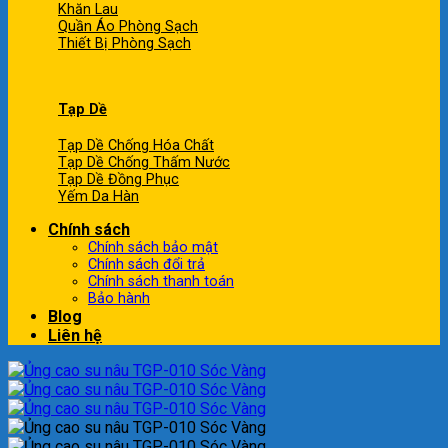
Khăn Lau
Quần Áo Phòng Sạch
Thiết Bị Phòng Sạch
Tạp Dề
Tạp Dề Chống Hóa Chất
Tạp Dề Chống Thấm Nước
Tạp Dề Đồng Phục
Yếm Da Hàn
Chính sách
Chính sách bảo mật
Chính sách đổi trả
Chính sách thanh toán
Bảo hành
Blog
Liên hệ