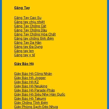
Găng Tay
Găng Tay Cao Su
Găng tay chịu nhiệt
Găng Tay Chống Cắt
Găng Tay Chống Dầu
Găng Tay Chống Hóa Chất
Găng tay chống tĩnh điện
Găng Tay Da Hàn
Găng tay Đa Dụng
Găng tay len
Găng tay y tế
Giày Bảo Hộ
Giày Bảo Hộ Công Nhân
Giày Bảo Hộ Jogger
Giày Bảo Hộ K2
Giày Bảo Hộ Neuking
Giày Bảo Hộ Parade-Pháp
Giày Bảo Hộ Siêu Nhẹ Hàn Quốc
Giày Bảo Hộ Takumi
Giày Chống Tĩnh Điện
Giày Phòng Sạch-Dép Nhựa