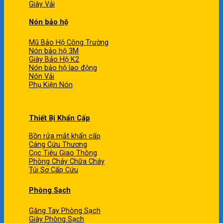
Giày Vải
Nón bảo hộ
Mũ Bảo Hộ Công Trường
Nón bảo hộ 3M
Giày Bảo Hộ K2
Nón bảo hộ lao động
Nón Vải
Phụ Kiện Nón
Thiết Bị Khẩn Cấp
Bồn rửa mắt khẩn cấp
Cáng Cứu Thương
Cọc Tiêu Giao Thông
Phòng Cháy Chữa Cháy
Túi Sơ Cấp Cứu
Phòng Sạch
Găng Tay Phòng Sạch
Giày Phòng Sạch