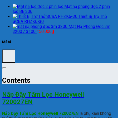
Mặt nạ phòng độc 2 phin
lọc BB.306
Thiết Bị Trợ Thở
SCBA RHZK6-30
Mặt Nạ Phòng Độc 3m
3200 / 3100
150.000
₫
Mô tả
Contents
Nắp Đậy Tấm Lọc Honeywell
720027EN
Nắp
Đ
ậy Tấm Lọc Honeywell 720027EN
l
à
ph
ụ
kiện
không