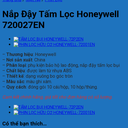
Nắp Đậy Tấm Lọc Honeywell
720027EN
–
Thương hiệu
: Honeywell
–
N
ơi s
ản xuất
: China
–
Ph
ân lo
ại
: phụ kiện bảo hộ lao
đ
ộng, nắp
đ
ậy tấm lọc bụi
–
Chất liệu
:
đư
ợc
l
àm
t
ừ
nhựa
ABS
–
Thiết kế
: dạng vu
ông bo góc tròn
–
Màu s
ắc
: m
àu ghi xám.
–
Quy
cách
:
đ
óng
gói
10
cái
/
h
ộp
, 10
hộp
/
th
ùng
.
Cam kết chính hãng, giá tốt cho đơn hàng có số lượng.
Có thể bạn thích…