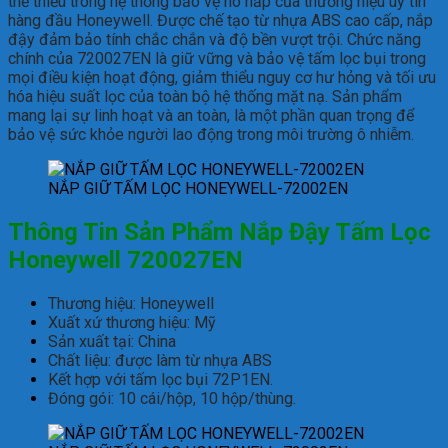
th
ể
thi
ế
u
trong hệ thống bảo vệ h
ô h
ấp của th
ương hi
ệu uy t
ín
hàng
đ
ầu
Honeywell.
Đư
ợc chế tạo
từ
nhựa
ABS
cao cấp, nắp
đ
ậy
đ
ảm bảo t
ính ch
ắc chắn
v
à
đ
ộ bền v
ư
ợt
trội
. Chức
n
ăng
ch
ính
c
ủa
720027EN l
à gi
ữ vững v
à b
ảo vệ tấm lọc bụi trong
mọi
đi
ều kiện hoạt
đ
ộng, giảm thiểu nguy
c
ơ
hư
h
ỏng
v
à
t
ối
ưu
h
óa
hi
ệu suất lọc của
to
àn
b
ộ hệ thống mặt nạ. Sản phẩm
mang
lại
sự
linh
hoạt v
à an toàn, là m
ột phần
quan
trọng
đ
ể
bảo
vệ
sức khỏe ng
ư
ời lao
đ
ộng trong
m
ôi
tr
ư
ờng
ô nhi
ễm.
NẮP GIỮ TẤM LỌC HONEYWELL-72002EN
Thông Tin Sản Phẩm Nắp Đậy Tấm Lọc
Honeywell 720027EN
Thương hiệu: Honeywell
Xuất xứ thương hiệu: Mỹ
Sản xuất tại: China
Chất liệu: được làm từ nhựa ABS
Kết hợp với tấm lọc bụi 72P1EN.
Đóng gói: 10 cái/hộp, 10 hộp/thùng.