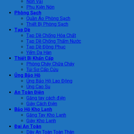
Nón Vải
Phụ Kiện Nón
Phòng Sạch
Quần Áo Phòng Sạch
Thiết Bị Phòng Sạch
Tạp Dề
Tạp Dề Chống Hóa Chất
Tạp Dề Chống Thấm Nước
Tạp Dề Đồng Phục
Yếm Da Hàn
Thiết Bị Khẩn Cấp
Phòng Cháy Chữa Cháy
Túi Sơ Cấp Cứu
Ủng Bảo Hộ
Ủng Bảo Hộ Lao Động
Ủng Cao Su
An Toàn Điện
Găng tay cách điện
Giày Cách Điện
Bảo Hộ Kho Lạnh
Găng Tay Kho Lạnh
Giày Kho Lạnh
Đai An Toàn
Dây An Toàn Toàn Thân