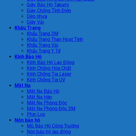
Giày Bảo Hộ Takumi
Giày Chống Tĩnh Điện
Dép nhựa
Giày Vải
Khẩu Trang
Khẩu Trang 3M
Khẩu Trang Than Hoạt Tính
Khẩu Trang Vải
Khẩu Trang Y Tế
Kính Bảo Hộ
Kính Bảo Hộ Lao Động
Kính Chống Hóa Chất
Kính Chống Tia Laser
Kính Chống Tia UV
Mặt Nạ
Mặt Nạ Bảo Hộ
Mặt Nạ Hàn
Mặt Nạ Phòng Độc
Mặt Nạ Phòng Độc 3M
Phin Lọc
Nón bảo hộ
Mũ Bảo Hộ Công Trường
Nón bảo hộ lao động