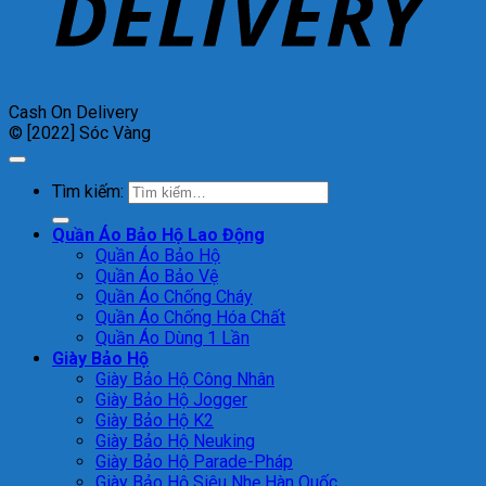
Cash On Delivery
© [2022] Sóc Vàng
Tìm kiếm:
Quần Áo Bảo Hộ Lao Động
Quần Áo Bảo Hộ
Quần Áo Bảo Vệ
Quần Áo Chống Cháy
Quần Áo Chống Hóa Chất
Quần Áo Dùng 1 Lần
Giày Bảo Hộ
Giày Bảo Hộ Công Nhân
Giày Bảo Hộ Jogger
Giày Bảo Hộ K2
Giày Bảo Hộ Neuking
Giày Bảo Hộ Parade-Pháp
Giày Bảo Hộ Siêu Nhẹ Hàn Quốc