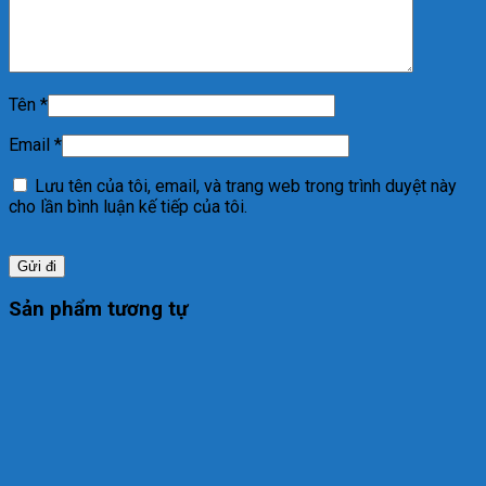
Tên
*
Email
*
Lưu tên của tôi, email, và trang web trong trình duyệt này
cho lần bình luận kế tiếp của tôi.
Sản phẩm tương tự