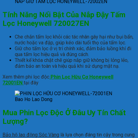
NẮP GIỮ TẤM LỌC HONEYWELL-72002EN
Tính Năng Nổi Bật Của Nắp Đậy Tấm
Lọc Honeywell 720027EN
Che chắn tấm lọc
khỏi
c
ác
tác
nhân
gây
h
ại nh
ư b
ụi bẩn,
n
ư
ớc hoặc va
đ
ập,
gi
úp
kéo
dài
tu
ổi thọ của tấm lọc
.
Giữ
cho
tấm
lọc
ở vị
tr
í
chính
xác
,
đ
ảm
bảo
luồng
kh
í
đi
qua t
ấm lọc hiệu quả
v
à
đ
úng cách.
Thiết
kế
kh
óa
ch
ặt chẽ
gi
úp
n
ắp
giữ
kh
ông
b
ị
lỏng
lẻo
,
đ
ảm
bảo
an
to
àn
và hi
ệu quả khi sử dụng
mặt
nạ.
Xem thêm phi lọc độc
Phin Lọc Hữu Cơ Honeywell
72001EN
tại đây
Bao Ho Lao Dong
Mua Phin Lọc Độc Ở Đâu Uy Tín Chất
Lượng?
Bảo hộ lao động Sóc Vàng
là lựa chọn đáng tin cậy trong cung