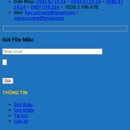
Điện thoại:
0943 47 24 24
–
0944 47 24 24
–
0949 47
24 24
–
0909 038 264
– (028) 2 346 678
Mail:
Key.socvang@gmail.com
/
maysocvang@gmail.com
Gửi File Mẫu
THÔNG TIN
Giới thiệu
Sản phẩm
Tin tức
Liên hệ