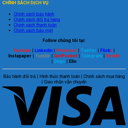
CHÍNH SÁCH DỊCH VỤ
Chính sách bảo hành
Chính sách đổi trả hàng
Chính sách thanh toán
Chính sách bảo mật
Follow chúng tôi tại:
Youtube
|
Linkedin
|
Pinterest
|
Twitter
|
Flick
r
|
Instapaper
|
Tumblr
|
GetPocket
|
Telegram
|
Reddit
|
Diigo
|
Ello
Bảo hành đổi trả | Hình thức thanh toán | Chính sách mua hàng
| Giao nhận vận chuyển