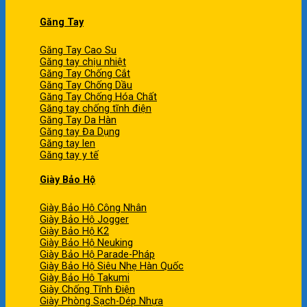
Găng Tay
Găng Tay Cao Su
Găng tay chịu nhiệt
Găng Tay Chống Cắt
Găng Tay Chống Dầu
Găng Tay Chống Hóa Chất
Găng tay chống tĩnh điện
Găng Tay Da Hàn
Găng tay Đa Dụng
Găng tay len
Găng tay y tế
Giày Bảo Hộ
Giày Bảo Hộ Công Nhân
Giày Bảo Hộ Jogger
Giày Bảo Hộ K2
Giày Bảo Hộ Neuking
Giày Bảo Hộ Parade-Pháp
Giày Bảo Hộ Siêu Nhẹ Hàn Quốc
Giày Bảo Hộ Takumi
Giày Chống Tĩnh Điện
Giày Phòng Sạch-Dép Nhựa