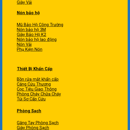
Giày Vải
Nón bảo hộ
Mũ Bảo Hộ Công Trường
Nón bảo hộ 3M
Giày Bảo Hộ K2
Nón bảo hộ lao động
Nón Vải
Phụ Kiện Nón
Thiết Bị Khẩn Cấp
Bồn rửa mắt khẩn cấp
Cáng Cứu Thương
Cọc Tiêu Giao Thông
Phòng Cháy Chữa Cháy
Túi Sơ Cấp Cứu
Phòng Sạch
Găng Tay Phòng Sạch
Giày Phòng Sạch