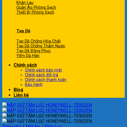
Khăn Lau
Quần Áo Phòng Sạch
Thiết Bị Phòng Sạch
Tạp Dề
Tạp Dề Chống Hóa Chất
Tạp Dề Chống Thấm Nước
Tạp Dề Đồng Phục
Yếm Da Hàn
Chính sách
Chính sách bảo mật
Chính sách đổi trả
Chính sách thanh toán
Bảo hành
Blog
Liên hệ
Trang chủ
/
Mặt Nạ
/
Phin Lọc